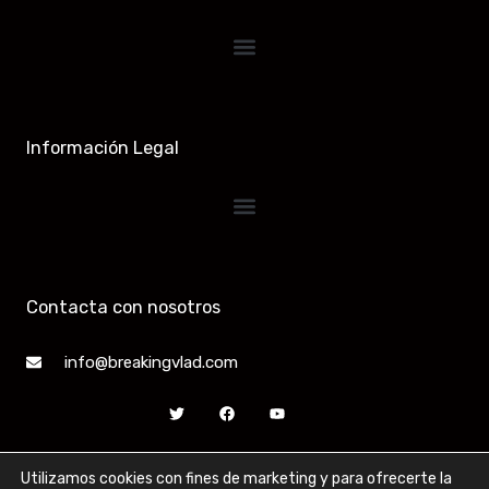
Información Legal
Contacta con nosotros
info@breakingvlad.com
Twitter
Facebook
Youtube
Utilizamos cookies con fines de marketing y para ofrecerte la