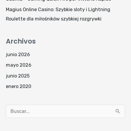
Magius Online Casino: Szybkie sloty i Lightning
Roulette dla miłośników szybkiej rozgrywki
Archivos
junio 2026
mayo 2026
junio 2025
enero 2020
B
u