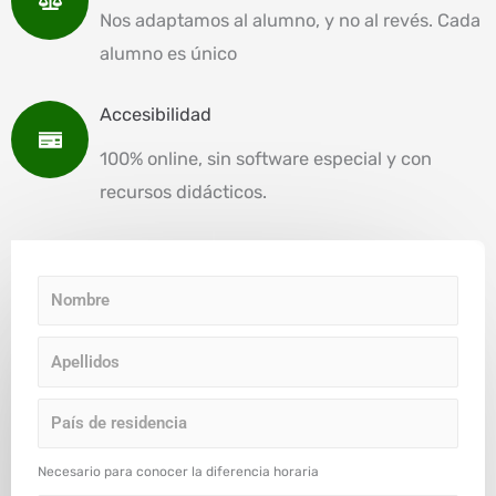
Nos adaptamos al alumno, y no al revés. Cada
alumno es único
Accesibilidad
100% online, sin software especial y con
recursos didácticos.
N
o
A
m
p
b
P
e
r
a
l
e
Necesario para conocer la diferencia horaria
í
l