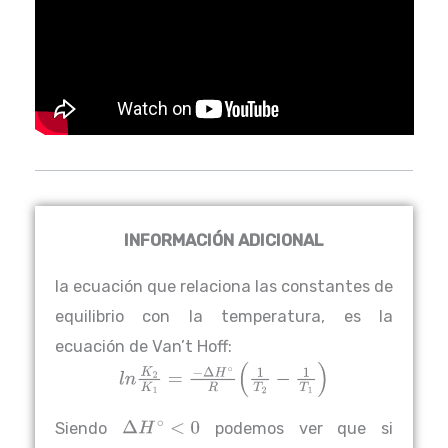
INFORMACIÓN ADICIONAL
la ecuación que relaciona las constantes de
equilibrio con la temperatura, es la
ecuación de Van’t Hoff:
l
n
K
2
K
1
=
−
Δ
H
∘
R
(
1
T
2
−
1
T
1
)
Siendo
podemos ver que si
Δ
H
∘
<
0